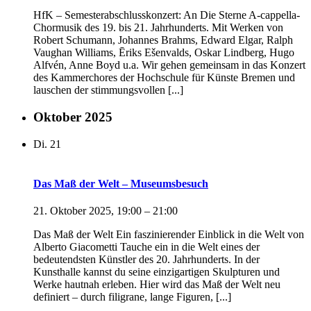
HfK – Semesterabschlusskonzert: An Die Sterne A-cappella-
Chormusik des 19. bis 21. Jahrhunderts. Mit Werken von
Robert Schumann, Johannes Brahms, Edward Elgar, Ralph
Vaughan Williams, Ēriks Ešenvalds, Oskar Lindberg, Hugo
Alfvén, Anne Boyd u.a. Wir gehen gemeinsam in das Konzert
des Kammerchores der Hochschule für Künste Bremen und
lauschen der stimmungsvollen [...]
Oktober 2025
Di.
21
Das Maß der Welt – Museumsbesuch
21. Oktober 2025, 19:00
–
21:00
Das Maß der Welt Ein faszinierender Einblick in die Welt von
Alberto Giacometti Tauche ein in die Welt eines der
bedeutendsten Künstler des 20. Jahrhunderts. In der
Kunsthalle kannst du seine einzigartigen Skulpturen und
Werke hautnah erleben. Hier wird das Maß der Welt neu
definiert – durch filigrane, lange Figuren, [...]