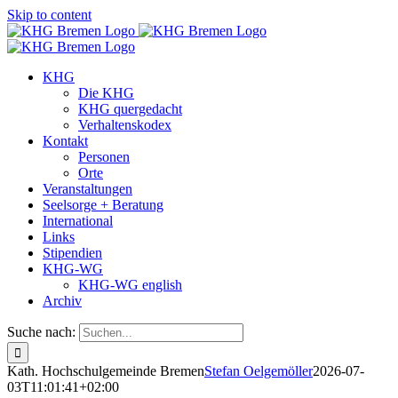
Skip to content
KHG
Die KHG
KHG quergedacht
Verhaltenskodex
Kontakt
Personen
Orte
Veranstaltungen
Seelsorge + Beratung
International
Links
Stipendien
KHG-WG
KHG-WG english
Archiv
Suche nach:
Kath. Hochschulgemeinde Bremen
Stefan Oelgemöller
2026-07-
03T11:01:41+02:00