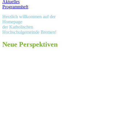
Aktuelles
Programmheft
Herzlich willkommen auf der
Homepage
der Katholischen
Hochschulgemeinde Bremen!
Neue Perspektiven
Bunt und vielfältig – mit vielen
Möglichkeiten, den eigenen
Horizont zu weiten, die
Perspektive zu wechseln und
über das Vertraute
hinauszusehen, bei geselligen,
(inter­)kulturellen und
thematischen Abenden in der
KHG.
Alle Interessierten sind
unabhängig von Herkunft,
Religion, Weltanschauung oder
sexueller Orientierung jederzeit
­herzlich willkommen und