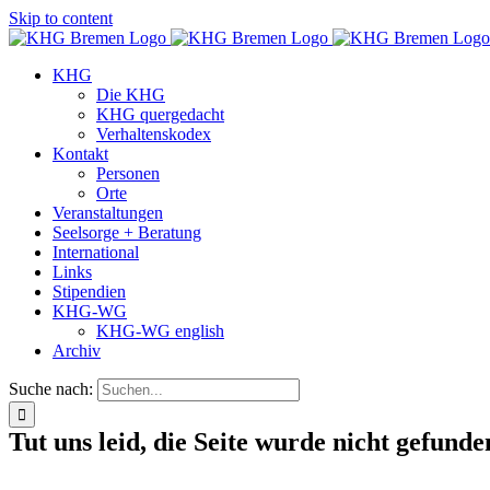
Skip to content
KHG
Die KHG
KHG quergedacht
Verhaltenskodex
Kontakt
Personen
Orte
Veranstaltungen
Seelsorge + Beratung
International
Links
Stipendien
KHG-WG
KHG-WG english
Archiv
Suche nach:
Tut uns leid, die Seite wurde nicht gefunde